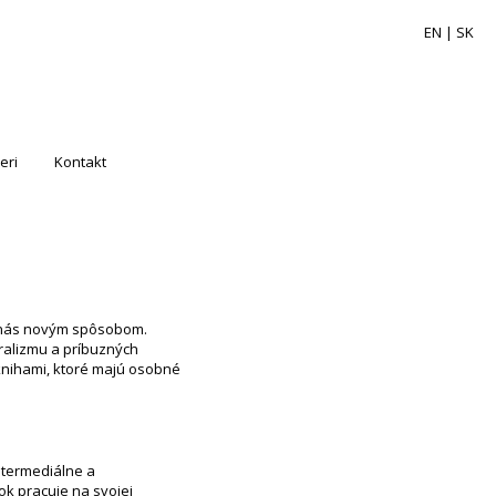
EN
| SK
eri
Kontakt
lo nás novým spôsobom.
turalizmu a príbuzných
 knihami, ktoré majú osobné
ntermediálne a
ok pracuje na svojej