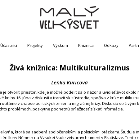
Účastníci
Projekty
Výskum
Knižnica
Odkazy
Partn
Živá knižnica: Multikulturalizmus
Lenka Kuricová
 je otvoriť priestor, kde je možné podeliť sa o názor a uvidieť život oko
é knihy 16. júna v diskusii v tranzit.sk sústredia, spočíva v kríze multikul
 ocitáme v chaose politických zmien a migračnej krízy. Diskusia so živými
chto problémoch, poskytne podnetnú príležitosť získať informácie.
melkyňa, ktorá sa zaoberá spoločenskými a politickými otázkami. Študuje i
iéri Ilony Németh na Vysokej škole výtvarných umení v Bratislave. Tento r