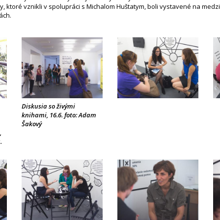
kty, ktoré vznikli v spolupráci s Michalom Huštatym, boli vystavené na med
ách.
Diskusia so živými
knihami, 16.6. foto: Adam
Šakový
,
.