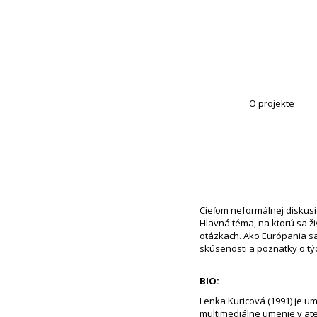
O projekte
Cieľom neformálnej diskusie
Hlavná téma, na ktorú sa živ
otázkach. Ako Európania sa
skúsenosti a poznatky o tý
BIO:
Lenka Kuricová (1991) je u
multimediálne umenie v atel