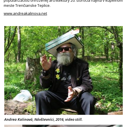
popularizáciou ohrozenej architektúry 20. storočia najmä v kúpeľnom
meste Trenčianske Teplice.
www.andreakalinova.net
Andrea Kalinová, Návštevníci, 2016, video still.