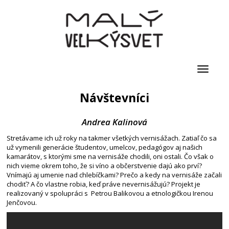
Toggle
navigati
Návštevníci
Andrea Kalinová
Stretávame ich už roky na takmer všetkých vernisážach. Zatiaľ čo sa
už vymenili generácie študentov, umelcov, pedagógov aj našich
kamarátov, s ktorými sme na vernisáže chodili, oni ostali. Čo však o
nich vieme okrem toho, že si víno a občerstvenie dajú ako prví?
Vnímajú aj umenie nad chlebíčkami? Prečo a kedy na vernisáže začali
chodiť? A čo vlastne robia, keď práve nevernisážujú? Projekt je
realizovaný v spolupráci s Petrou Balikovou a etnologičkou Irenou
Jenčovou.