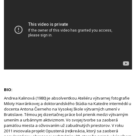
BIO:
Andrea Kalinová (1980) je absolventkou Ateliéru výtvarnej fotografie
Miloty Havránkovej a doktorandského štúdia na Katedre intermédií u
docenta Antona Čierneho na Vysokej škole výtvarných umení v
Bratislave. Témou jej dizertačnej práce bol prienik medzi výtvarným
umením a urbánnym aktivizmom. Vo svojej tvorbe sa zaoberá
pamäťou miesta a oživovaním už zabudnutých priestorov. V roku
2011 iniciovala projekt Opustená (re)kreácia, ktorý sa zaoberá