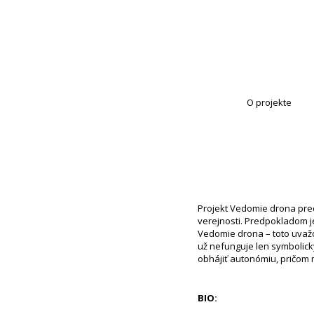
O projekte
Projekt Vedomie drona pre
verejnosti. Predpokladom 
Vedomie drona – toto uvaž
už nefunguje len symbolic
obhájiť autonómiu, pričom
BIO: