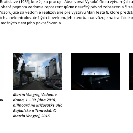
 Bratislave (1986), kde žije a pracuje. Absolvoval Vysokú školu výtvarných u
zaoberá pojmom vedomie reprezentujúcim neurčitý pôvod zobrazenia či sam
Pozorujúce sa vedomie realizované pre výstavu Manifesta 8, ktoré predst
ch a nekontrolovateľných človekom. Jeho tvorba nadväzuje na tradíciu 
 možných ciest jeho pokračovania.
Martin Vongrej, Vedomie
ou.
drona, 1. - 30. júna 2016,
billboard na križovatke ulíc
Bajkalská a Trnavská. ©
Martin Vongrej, 2016.