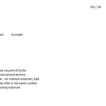
EN
| SK
eri
Kontakt
nia na povrch kože
nom priestranstve.
– vo voľnom exteriéri, kde
ti, kde si má samo osebe
stnej nutnosti.