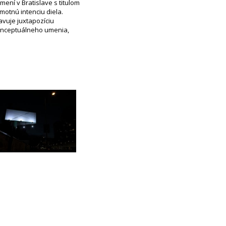
mení v Bratislave s titulom
otnú intenciu diela.
avuje juxtapozíciu
konceptuálneho umenia,