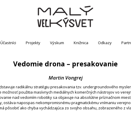
Účastníci
Projekty
Výskum
Knižnica
Odkazy
Partn
Vedomie drona – presakovanie
Martin Vongrej
dstavuje radikálnu stratégiu presakovania tzv. undergroundového mysle
je možnosť použitia masívnych mediálnych komerčných nástrojov vo verej
ovanie nad vedomím robotiky sa objavuje na absolútne príznačnom mieste 
ky, ostáva napospas nekompromisnému pragmatickému vnímaniu verejnos
 má pôsobiť ako chyba vychádzajúca zo svojho obsahu, zobrazeného z vla